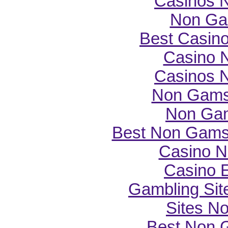
Casinos 
Non Ga
Best Casin
Casino N
Casinos 
Non Gams
Non Gam
Best Non Gams
Casino N
Casino E
Gambling Si
Sites N
Best Non 